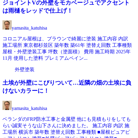
ジョイントVの外壁をモカベージュでアクセント
は雨樋をレッドで仕上げ！
yamasita_katuhisa
コロニアル屋根は、ブラウンで綺麗に塗装 施工内容 内訳
施工場所 東京都杉並区 築年数 築61年 塗替え回数 工事種類
屋根・外壁塗装工事 坪数（塗面積） 費用 施工時期 2025年
11月 使用した塗料 プレミアムペイン...
外壁塗装
土埃が外壁にこびりついて…近隣の畑の土埃に負
けないカラーに！
yamasita_katuhisa
ベランダのFRP防水工事と金属壁 他にも見積もりをしても
らい誠実そうな山下さんに決めました。 施工内容 内訳 施
工場所 横浜市 築年数 塗替え回数 工事種類 ■屋根ピュアピ