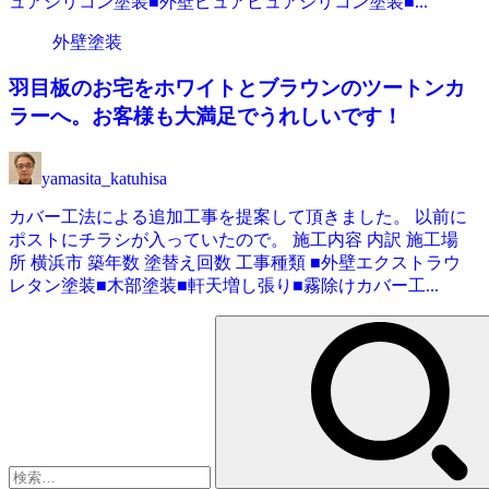
ュアシリコン塗装■外壁ピュアピュアシリコン塗装■...
外壁塗装
羽目板のお宅をホワイトとブラウンのツートンカ
ラーへ。お客様も大満足でうれしいです！
yamasita_katuhisa
カバー工法による追加工事を提案して頂きました。 以前に
ポストにチラシが入っていたので。 施工内容 内訳 施工場
所 横浜市 築年数 塗替え回数 工事種類 ■外壁エクストラウ
レタン塗装■木部塗装■軒天増し張り■霧除けカバー工...
検
索: