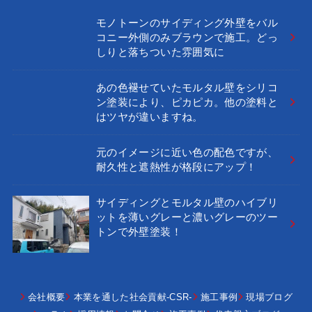
モノトーンのサイディング外壁をバル
コニー外側のみブラウンで施工。どっ
しりと落ちついた雰囲気に
あの色褪せていたモルタル壁をシリコ
ン塗装により、ピカピカ。他の塗料と
はツヤが違いますね。
元のイメージに近い色の配色ですが、
耐久性と遮熱性が格段にアップ！
サイディングとモルタル壁のハイブリ
ットを薄いグレーと濃いグレーのツー
トンで外壁塗装！
会社概要
本業を通した社会貢献-CSR-
施工事例
現場ブログ