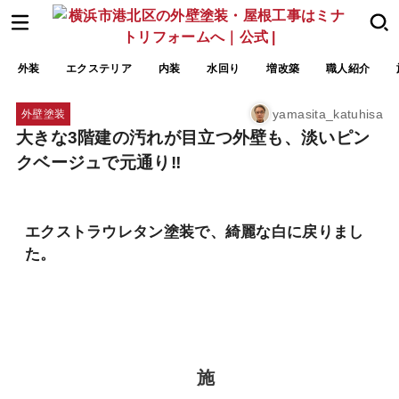
外装
エクステリア
内装
水回り
増改築
職人紹介
yamasita_katuhisa
外壁塗装
大きな3階建の汚れが目立つ外壁も、淡いピン
クベージュで元通り‼
エクストラウレタン塗装で、綺麗な白に戻りまし
た。
施