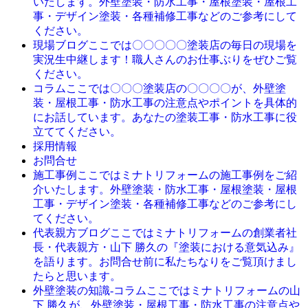
いたします。外壁塗装・防水工事・屋根塗装・屋根工
事・デザイン塗装・各種補修工事などのご参考にして
ください。
ここでは〇〇〇〇〇塗装店の毎日の現場を
現場ブログ
実況生中継します！職人さんのお仕事ぶりをぜひご覧
ください。
ここでは〇〇〇塗装店の〇〇〇〇が、外壁塗
コラム
装・屋根工事・防水工事の注意点やポイントを具体的
にお話しています。あなたの塗装工事・防水工事に役
立ててください。
採用情報
お問合せ
ここではミナトリフォームの施工事例をご紹
施工事例
介いたします。外壁塗装・防水工事・屋根塗装・屋根
工事・デザイン塗装・各種補修工事などのご参考にし
てください。
ここではミナトリフォームの創業者社
代表親方ブログ
長・代表親方・山下 勝久の『塗装における意気込み』
を語ります。お問合せ前に私たちなりをご覧頂けまし
たらと思います。
ここではミナトリフォームの山
外壁塗装の知識-コラム
下 勝久が、外壁塗装・屋根工事・防水工事の注意点や