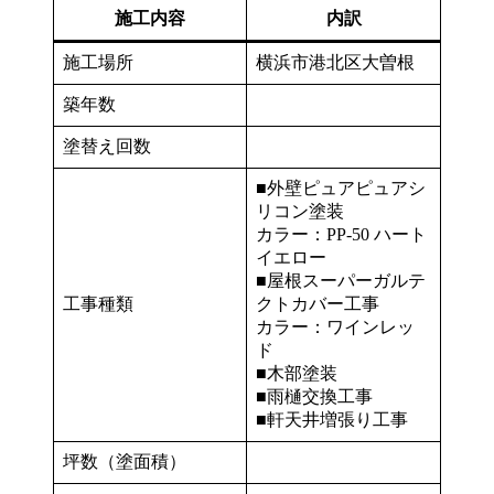
施工内容
内訳
施工場所
横浜市港北区大曽根
築年数
塗替え回数
■外壁ピュアピュアシ
リコン塗装
カラー：PP-50 ハート
イエロー
■屋根スーパーガルテ
工事種類
クトカバー工事
カラー：ワインレッ
ド
■木部塗装
■雨樋交換工事
■軒天井増張り工事
坪数（塗面積）