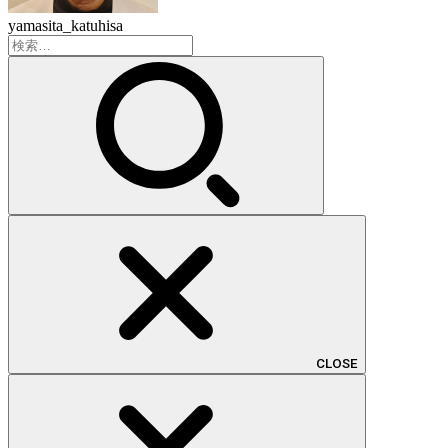
yamasita_katuhisa
検
索:
CLOSE