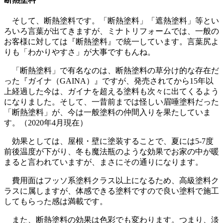
そして、断熱塗料です。「断熱塗料」「遮熱塗料」等とい
ろいろ言葉が出てきますが、ミナトリフォームでは、一般の
お客様に対しては『断熱塗料』で統一しています。言葉尻よ
りも「わかりやすさ」が大事ですもんね。
「断熱塗料」で有名なのは、断熱塗料の草分け的な存在だ
った『ガイナ（GAINA）』ですが、発売されてから15年以
上経過した今は、ガイナを超える塗料も次々に出てくるよう
になりました。そして、一昔前までは怪しい眉唾塗料だった
「断熱塗料」が、今は一般塗料の仲間入りを果たしていま
す。（2020年4月現在）
効果としては、屋根・壁に塗装することで、夏には5-7度
前後温度が下がり、冬も魔法瓶のような効果でお家の中が暖
まると言われていますが、まさにその通りになります。
費用面はフッソ系塗料クラス以上になるため、高級塗料ク
ラスに属しますが、体感できる塗料ですので良い塗料で施工
してもらった感は満載です。
また、断熱塗料の効果は色彩でも変わります。つまり、淡