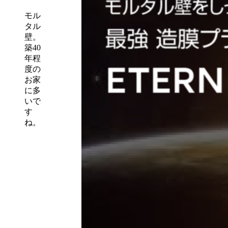
モル
タル
壁。
築40
年程
度の
お家
に多
いで
す
ね。